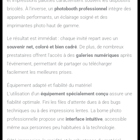
et impressions pâlottes caractérisent souvent les dispositifs
bricolés. À l’inverse, un
photobooth professionnel
intègre des
appareils performants, un éclairage soigné et des
imprimantes photo haut de gamme.
Le résultat est immédiat : chaque invité repart avec un
souvenir net, coloré et bien cadré
. De plus, de nombreux
prestataires offrent l’accès à des
galeries numériques
après
l’événement, permettant de partager ou télécharger
facilement les meilleures prises.
Équipement adapté et fiabilité du matériel
L’utilisation d’un
équipement spécialement conçu
assure une
fiabilité optimale. Fini les files d’attente dues à des bugs
techniques ou à des impressions lentes. La borne photo
professionnelle propose une
interface intuitive
, accessible
même aux personnes peu habituées à la technologie.