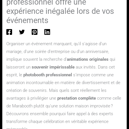
professionnel offre une
expérience inégalée lors de vos
événements
Organiser un événement marquant, qu’il s’agisse d’un
mariage, d’une soirée d’entreprise ou d’un anniversaire,
implique souvent la recherche d’
animations originales
qui
laisseront un
souvenir impérissable
aux invités. Dans cet
esprit, le
photobooth professionnel
s’impose comme une
animation incontournable en matière de divertissement et de
création de souvenirs. Mais quels sont réellement les
avantages à privilégier une
prestation complète
comme celle
de Marabooth plutôt qu’une solution maison improvisée ?
Découvrons ensemble pourquoi faire appel à des experts
transforme chaque célébration en véritable expérience