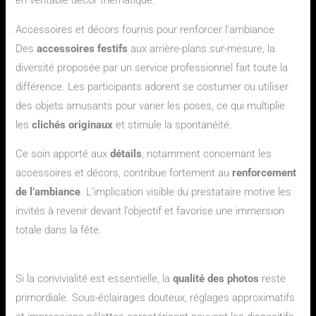
en véritable décor thématique.
Accessoires et décors fournis pour renforcer l’ambiance
Des
accessoires festifs
aux arrière-plans sur-mesure, la
diversité proposée par un service professionnel fait toute la
différence. Les participants adorent se costumer ou utiliser
des objets amusants pour varier les poses, ce qui multiplie
les
clichés originaux
et stimule la spontanéité.
Ce soin apporté aux
détails
, notamment concernant les
accessoires et décors, contribue fortement au
renforcement
de l’ambiance
. L’implication visible du prestataire motive les
invités à revenir devant l’objectif et favorise une immersion
totale dans la fête.
Une qualité incomparable pour vos photos et impressions
Si la convivialité est essentielle, la
qualité des photos
reste
primordiale. Sous-éclairages douteux, réglages approximatifs