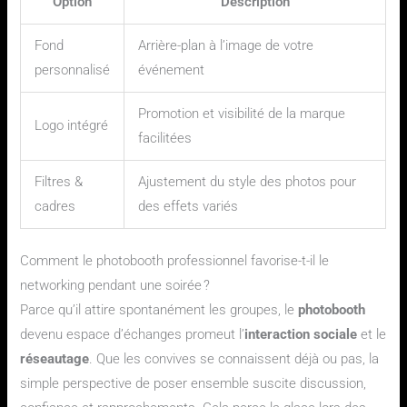
Option
Description
Fond
Arrière-plan à l’image de votre
personnalisé
événement
Promotion et visibilité de la marque
Logo intégré
facilitées
Filtres &
Ajustement du style des photos pour
cadres
des effets variés
Comment le photobooth professionnel favorise-t-il le
networking pendant une soirée ?
Parce qu’il attire spontanément les groupes, le
photobooth
devenu espace d’échanges promeut l’
interaction sociale
et le
réseautage
. Que les convives se connaissent déjà ou pas, la
simple perspective de poser ensemble suscite discussion,