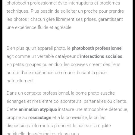
photobooth professionnel évite interruptions et problèmes
techniques. Plus besoin de solliciter un proche pour prendre
les photos : chacun gère librement ses prises, garantissant
une expérience fluide et agréable.
Favoriser l’interaction sociale et le réseautage
Bien plus qu’un appareil photo, le
photobooth professionnel
agit comme un véritable catalyseur d’
interactions sociales
.
En petits groupes ou en duo, les convives créent des liens
autour d’une expérience commune, brisant la glace
naturellement.
Dans un contexte professionnel, la borne photo suscite
échanges et rires entre collaborateurs, partenaires ou clients.
Cette
animation atypique
instaure une atmosphère détendue,
propice au
réseautage
et à la convivialité, là où les
discussions informelles prennent le pas sur la rigidité
habituelle des séminaires classiques.