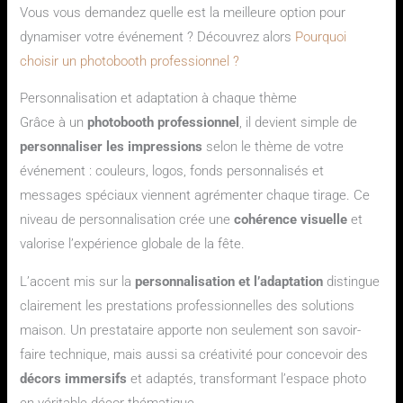
Vous vous demandez quelle est la meilleure option pour
dynamiser votre événement ? Découvrez alors
Pourquoi
choisir un photobooth professionnel ?
Personnalisation et adaptation à chaque thème
Grâce à un
photobooth professionnel
, il devient simple de
personnaliser les impressions
selon le thème de votre
événement : couleurs, logos, fonds personnalisés et
messages spéciaux viennent agrémenter chaque tirage. Ce
niveau de personnalisation crée une
cohérence visuelle
et
valorise l’expérience globale de la fête.
L’accent mis sur la
personnalisation et l’adaptation
distingue
clairement les prestations professionnelles des solutions
maison. Un prestataire apporte non seulement son savoir-
faire technique, mais aussi sa créativité pour concevoir des
décors immersifs
et adaptés, transformant l’espace photo