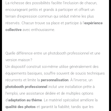
La richesse des possibilités facilite l’inclusion de chacun,
encourageant petits et grands à participer et offrant un
terrain d’expression commun qui séduit même les plus
réservés. Chacun trouve sa place et participe à l’
expérience
collective
avec enthousiasme.
Foire aux questions sur les avantages d’un photobooth
professionnel
Quelle différence entre un photobooth professionnel et une
version maison ?
Un dispositif construit soi-même utilise généralement des
équipements basiques, souffre souvent de soucis techniques
récurrents et limite la
personnalisation
. À l’inverse, un
photobooth professionnel
inclut une installation prête à
l’emploi, une assistance dédiée et de multiples options
d’
adaptation au thème
. Le matériel spécialisé améliore la
qualité des photos
et garantit la fiabilité, tandis que les