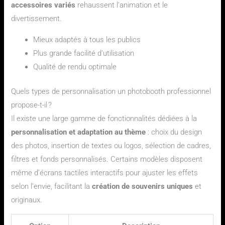
accessoires variés
rehaussent l’animation et le
divertissement.
Mieux adaptés à tous les publics
Plus grande facilité d’utilisation
Qualité de rendu optimale
Quels types de personnalisation un photobooth professionnel
propose-t-il ?
Il existe une large gamme de fonctionnalités dédiées à la
personnalisation et adaptation au thème
: choix du design
des photos, insertion de textes ou logos, sélection de cadres,
filtres et fonds personnalisés. Certains modèles disposent
même d’écrans tactiles interactifs pour ajuster les effets
selon l’envie, facilitant la
création de souvenirs uniques
et
originaux.