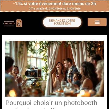
Aller
-15% si votre événement dure moins de 3h
Offre valable du 01/03/2026 au 31/08/2026
au
contenu
DEMANDEZ VOTRE
SOUMISSION
Pourquoi choisir un photobooth