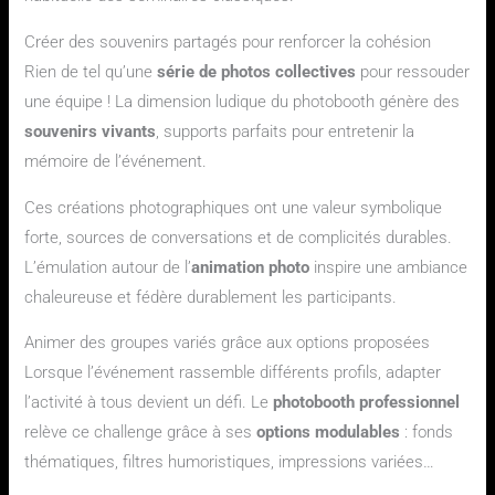
Créer des souvenirs partagés pour renforcer la cohésion
Rien de tel qu’une
série de photos collectives
pour ressouder
une équipe ! La dimension ludique du photobooth génère des
souvenirs vivants
, supports parfaits pour entretenir la
mémoire de l’événement.
Ces créations photographiques ont une valeur symbolique
forte, sources de conversations et de complicités durables.
L’émulation autour de l’
animation photo
inspire une ambiance
chaleureuse et fédère durablement les participants.
Animer des groupes variés grâce aux options proposées
Lorsque l’événement rassemble différents profils, adapter
l’activité à tous devient un défi. Le
photobooth professionnel
relève ce challenge grâce à ses
options modulables
: fonds
thématiques, filtres humoristiques, impressions variées…