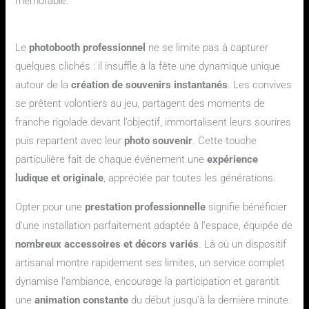
mémorable.
Un boost pour l’animation et la création de souvenirs
Le
photobooth professionnel
ne se limite pas à capturer
quelques clichés : il insuffle à la fête une dynamique unique
autour de la
création de souvenirs instantanés
. Les convives
se prêtent volontiers au jeu, partagent des moments de
franche rigolade devant l’objectif, immortalisent leurs sourires
puis repartent avec leur
photo souvenir
. Cette touche
particulière fait de chaque événement une
expérience
ludique et originale
, appréciée par toutes les générations.
Opter pour une
prestation professionnelle
signifie bénéficier
d’une installation parfaitement adaptée à l’espace, équipée de
nombreux accessoires et décors variés
. Là où un dispositif
artisanal montre rapidement ses limites, un service complet
dynamise l’ambiance, encourage la participation et garantit
une
animation constante
du début jusqu’à la dernière minute.