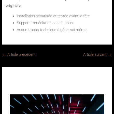
originale
.
Installation sécurisée et testée avant la fête
Support immédiat en cas de souci
Aucun tracas technique à gérer soi-même
←
Article précédent
Article suivant
→
Sur le même sujet :