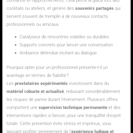
confiance et rapprochements. Cela perce la glace lors des
cocktails ou ateliers, et génère des
souvenirs partagés
qui
servent souvent de tremplin à de nouveaux contacts
professionnels ou amicaux.
Catalyseur de rencontres volatiles ou durables
Supports concrets pour lancer une conversation
Ambiance détendue incitant au dialogue
Pourquoi opter pour un professionnel présente-t-il un
avantage en termes de fiabilité ?
Les
prestataires expérimentés
investissent dans du
matériel robuste et actualisé
, réduisant considérablement
les risques de panne durant l’événement. Plusieurs offres
comportent une
supervision technique permanente
et des
interventions rapides si besoin, pour une tranquillité d’esprit
totale. Cette prévention évite stress et imprévus, vous
laissant profiter sereinement de l’
expérience ludique et