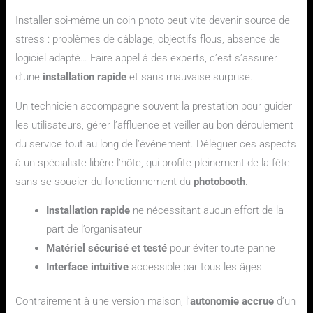
Facilité d’utilisation et installation optimisée
Installer soi-même un coin photo peut vite devenir source de
stress : problèmes de câblage, objectifs flous, absence de
logiciel adapté… Faire appel à des experts, c’est s’assurer
d’une
installation rapide
et sans mauvaise surprise.
Un technicien accompagne souvent la prestation pour guider
les utilisateurs, gérer l’affluence et veiller au bon déroulement
du service tout au long de l’événement. Déléguer ces aspects
à un spécialiste libère l’hôte, qui profite pleinement de la fête
sans se soucier du fonctionnement du
photobooth
.
Installation rapide
ne nécessitant aucun effort de la
part de l’organisateur
Matériel sécurisé et testé
pour éviter toute panne
Interface intuitive
accessible par tous les âges
Contrairement à une version maison, l’
autonomie accrue
d’un