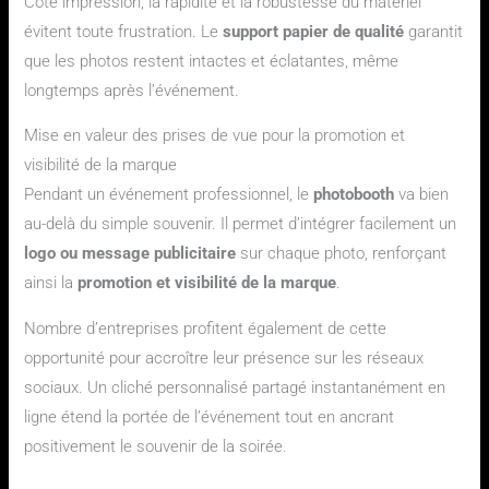
Côté impression, la rapidité et la robustesse du matériel
évitent toute frustration. Le
support papier de qualité
garantit
que les photos restent intactes et éclatantes, même
longtemps après l’événement.
Mise en valeur des prises de vue pour la promotion et
visibilité de la marque
Pendant un événement professionnel, le
photobooth
va bien
au-delà du simple souvenir. Il permet d’intégrer facilement un
logo ou message publicitaire
sur chaque photo, renforçant
ainsi la
promotion et visibilité de la marque
.
Nombre d’entreprises profitent également de cette
opportunité pour accroître leur présence sur les réseaux
sociaux. Un cliché personnalisé partagé instantanément en
ligne étend la portée de l’événement tout en ancrant
positivement le souvenir de la soirée.