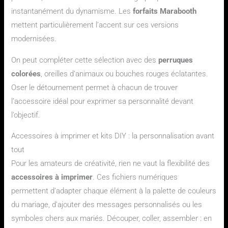
instantanément du dynamisme. Les
forfaits Marabooth
mettent particulièrement l’accent sur ces versions
modernisées.
On peut compléter cette sélection avec des
perruques
colorées
, oreilles d’animaux ou bouches rouges éclatantes.
Oser le détournement permet à chacun de trouver
l’accessoire idéal pour exprimer sa personnalité devant
l’objectif.
Accessoires à imprimer et kits DIY : la personnalisation avant
tout
Pour les amateurs de créativité, rien ne vaut la flexibilité des
accessoires à imprimer
. Ces fichiers numériques
permettent d’adapter chaque élément à la palette de couleurs
du mariage, d’ajouter des messages personnalisés ou les
symboles chers aux mariés. Découper, coller, assembler : en