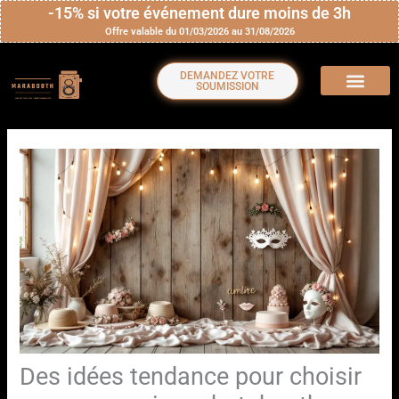
Aller
-15% si votre événement dure moins de 3h
Offre valable du 01/03/2026 au 31/08/2026
au
contenu
DEMANDEZ VOTRE
SOUMISSION
Des idées tendance pour choisir