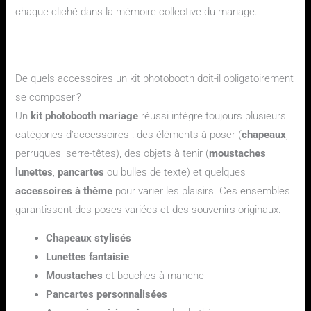
chaque cliché dans la mémoire collective du mariage.
Questions fréquentes sur les accessoires photobooth
mariage
De quels accessoires un kit photobooth doit-il obligatoirement
se composer ?
Un
kit photobooth mariage
réussi intègre toujours plusieurs
catégories d’accessoires : des éléments à poser (
chapeaux
,
perruques, serre-têtes), des objets à tenir (
moustaches
,
lunettes
,
pancartes
ou bulles de texte) et quelques
accessoires à thème
pour varier les plaisirs. Ces ensembles
garantissent des poses variées et des souvenirs originaux.
Chapeaux stylisés
Lunettes fantaisie
Moustaches
et bouches à manche
Pancartes personnalisées