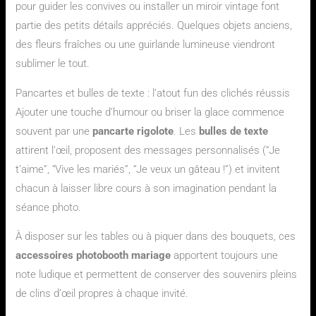
pour guider les convives ou installer un miroir vintage font
partie des petits détails appréciés. Quelques objets anciens,
des fleurs fraîches ou une guirlande lumineuse viendront
sublimer le tout.
Pancartes et bulles de texte : l’atout fun des clichés réussis
Ajouter une touche d’humour ou briser la glace commence
souvent par une
pancarte rigolote
. Les
bulles de texte
attirent l’œil, proposent des messages personnalisés (“Je
t’aime”, “Vive les mariés”, “Je veux un gâteau !”) et invitent
chacun à laisser libre cours à son imagination pendant la
séance photo.
À disposer sur les tables ou à piquer dans des bouquets, ces
accessoires photobooth mariage
apportent toujours une
note ludique et permettent de conserver des souvenirs pleins
de clins d’œil propres à chaque invité.