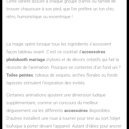
Cette variété assure à chaque groupe d’amis ou famille de
trouver chaussure à son pied, que l’on préfère un ton chic,
rétro, humoristique ou excentrique !
Peut-on associer décoration photobooth, accessoires
personnalisés et animations originales ?
La magie opère lorsque tous les ingrédients s’associent
façon tableau vivant. C’est ce cocktail d’
accessoires
photobooth mariage
stylisés et de décors créatifs qui fait la
réussite de l’animation. Pourquoi se contenter d’un fond uni ?
Toiles peintes
, rideaux de sequins, arches florales ou fonds
tapissés stimulent l’inspiration des invités.
Certaines animations ajoutent une dimension ludique
supplémentaire, comme un concours du meilleur
déguisement via les différents
accessoires
disponibles.
D’autres installent une roue à tourner pour tirer au sort l’objet
loufoque à porter devant l’appareil. Autant d’idées pour ancrer