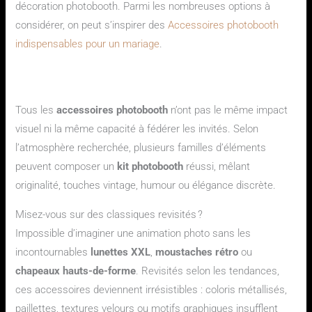
décoration photobooth. Parmi les nombreuses options à
considérer, on peut s’inspirer des
Accessoires photobooth
indispensables pour un mariage
.
Quels types d’accessoires pour personnaliser son kit
photobooth ?
Tous les
accessoires photobooth
n’ont pas le même impact
visuel ni la même capacité à fédérer les invités. Selon
l’atmosphère recherchée, plusieurs familles d’éléments
peuvent composer un
kit photobooth
réussi, mêlant
originalité, touches vintage, humour ou élégance discrète.
Misez-vous sur des classiques revisités ?
Impossible d’imaginer une animation photo sans les
incontournables
lunettes XXL
,
moustaches rétro
ou
chapeaux hauts-de-forme
. Revisités selon les tendances,
ces accessoires deviennent irrésistibles : coloris métallisés,
paillettes, textures velours ou motifs graphiques insufflent