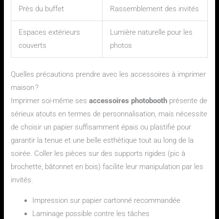
Près du buffet
Rassemblement des invités
Espaces extérieurs
Lumière naturelle pour les
couverts
photos
Quelles précautions prendre avec les accessoires à imprimer
maison ?
Imprimer soi-même ses
accessoires photobooth
présente de
sérieux atouts en termes de personnalisation, mais nécessite
de choisir un papier suffisamment épais ou plastifié pour
garantir la tenue et une belle esthétique tout au long de la
soirée. Coller les pièces sur des supports rigides (pic à
brochette, bâtonnet en bois) facilite leur manipulation par les
invités.
Impression sur papier cartonné recommandée
Laminage possible contre les tâches