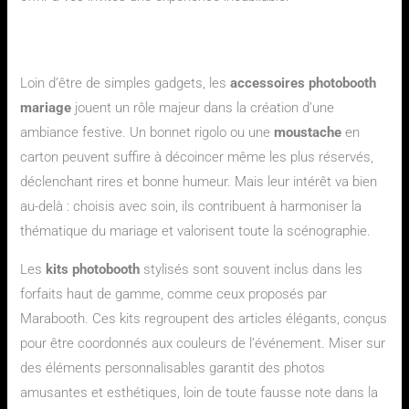
Pourquoi opter pour des accessoires photobooth mariage
stylisés ?
Loin d’être de simples gadgets, les
accessoires photobooth
mariage
jouent un rôle majeur dans la création d’une
ambiance festive. Un bonnet rigolo ou une
moustache
en
carton peuvent suffire à décoincer même les plus réservés,
déclenchant rires et bonne humeur. Mais leur intérêt va bien
au-delà : choisis avec soin, ils contribuent à harmoniser la
thématique du mariage et valorisent toute la scénographie.
Les
kits photobooth
stylisés sont souvent inclus dans les
forfaits haut de gamme, comme ceux proposés par
Marabooth. Ces kits regroupent des articles élégants, conçus
pour être coordonnés aux couleurs de l’événement. Miser sur
des éléments personnalisables garantit des photos
amusantes et esthétiques, loin de toute fausse note dans la