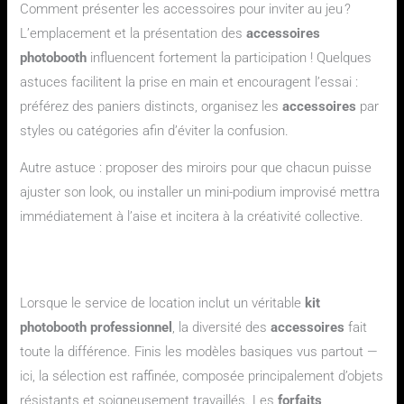
Comment présenter les accessoires pour inviter au jeu ?
L’emplacement et la présentation des
accessoires
photobooth
influencent fortement la participation ! Quelques
astuces facilitent la prise en main et encouragent l’essai :
préférez des paniers distincts, organisez les
accessoires
par
styles ou catégories afin d’éviter la confusion.
Autre astuce : proposer des miroirs pour que chacun puisse
ajuster son look, ou installer un mini-podium improvisé mettra
immédiatement à l’aise et incitera à la créativité collective.
Que contiennent généralement les forfaits d’accessoires
photobooth inclus dans les prestations haut de gamme ?
Lorsque le service de location inclut un véritable
kit
photobooth professionnel
, la diversité des
accessoires
fait
toute la différence. Finis les modèles basiques vus partout —
ici, la sélection est raffinée, composée principalement d’objets
résistants et soigneusement travaillés. Les
forfaits