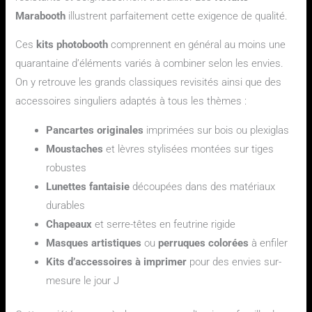
Marabooth
illustrent parfaitement cette exigence de qualité.
Ces
kits photobooth
comprennent en général au moins une
quarantaine d’éléments variés à combiner selon les envies.
On y retrouve les grands classiques revisités ainsi que des
accessoires singuliers adaptés à tous les thèmes :
Pancartes originales
imprimées sur bois ou plexiglas
Moustaches
et lèvres stylisées montées sur tiges
robustes
Lunettes fantaisie
découpées dans des matériaux
durables
Chapeaux
et serre-têtes en feutrine rigide
Masques artistiques
ou
perruques colorées
à enfiler
Kits d’accessoires à imprimer
pour des envies sur-
mesure le jour J