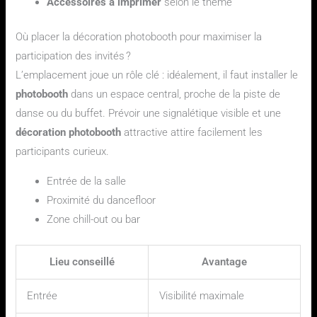
Accessoires à imprimer
selon le thème
Où placer la décoration photobooth pour maximiser la
participation des invités ?
L’emplacement joue un rôle clé : idéalement, il faut installer le
photobooth
dans un espace central, proche de la piste de
danse ou du buffet. Prévoir une signalétique visible et une
décoration photobooth
attractive attire facilement les
participants curieux.
Entrée de la salle
Proximité du dancefloor
Zone chill-out ou bar
Lieu conseillé
Avantage
Entrée
Visibilité maximale