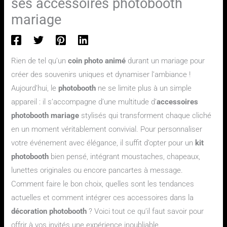
ses accessoires photobooth
mariage
Rien de tel qu’un
coin photo animé
durant un mariage pour
créer des souvenirs uniques et dynamiser l’ambiance !
Aujourd’hui, le
photobooth
ne se limite plus à un simple
appareil : il s’accompagne d’une multitude d’
accessoires
photobooth mariage
stylisés qui transforment chaque cliché
en un moment véritablement convivial. Pour personnaliser
votre événement avec élégance, il suffit d’opter pour un
kit
photobooth
bien pensé, intégrant moustaches, chapeaux,
lunettes originales ou encore pancartes à message.
Comment faire le bon choix, quelles sont les tendances
actuelles et comment intégrer ces accessoires dans la
décoration photobooth
? Voici tout ce qu’il faut savoir pour
offrir à vos invités une expérience inoubliable.