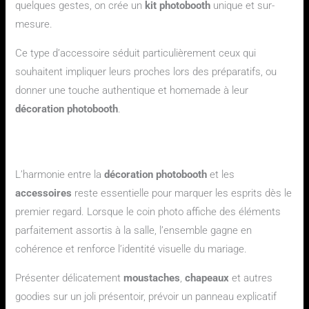
quelques gestes, on crée un
kit photobooth
unique et sur-
mesure.
Ce type d’accessoire séduit particulièrement ceux qui
souhaitent impliquer leurs proches lors des préparatifs, ou
donner une touche authentique et homemade à leur
décoration photobooth
.
Quelles astuces pour intégrer harmonieusement les
accessoires dans la décoration photobooth ?
L’harmonie entre la
décoration photobooth
et les
accessoires
reste essentielle pour marquer les esprits dès le
premier regard. Lorsque le coin photo affiche des éléments
parfaitement assortis à la salle, l’ensemble gagne en
cohérence et renforce l’identité visuelle du mariage.
Présenter délicatement
moustaches
,
chapeaux
et autres
goodies sur un joli présentoir, prévoir un panneau explicatif