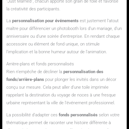
“Just Married”, chacun apporte son grain de folie et favorise
la créativité des participants.
La
personnalisation pour événements
est justement l’atout
maître pour différencier un photobooth lors d’un mariage, d’un
anniversaire ou d’une soirée d’entreprise. En rendant chaque
accessoire ou élément de fond unique, on stimule
l’implication et la bonne humeur autour de l’animation.
Arrière-plans et fonds personnalisés
Rien n’empêche de décliner la
personnalisation des
fonds/arrière-plans
pour plonger les invités dans un décor
conçu sur mesure. Cela peut aller d’une toile imprimée
rappelant la destination du voyage de noces à une fresque
urbaine représentant la ville de l’événement professionnel.
La possibilité d’adapter ces
fonds personnalisés
selon votre
thématique permet de raconter une histoire différente à