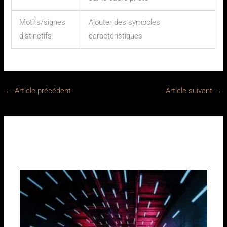
Motifs/signes
Ajouter des symboles
distinctifs
caractéristiques
←
Article précédent
Article suivant
→
Sur le même sujet :