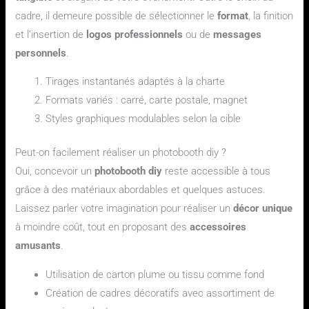
cadre, il demeure possible de sélectionner le
format
, la finition
et l’insertion de
logos professionnels
ou de
messages
personnels
.
Tirages instantanés adaptés à la charte
Formats variés : carré, carte postale, magnet
Styles graphiques modulables selon la cible
Peut-on facilement réaliser un photobooth diy ?
Oui, concevoir un
photobooth diy
reste accessible à tous
grâce à des matériaux abordables et quelques astuces.
Laissez parler votre imagination pour réaliser un
décor unique
à moindre coût, tout en proposant des
accessoires
amusants
.
Utilisation de carton plume ou tissu comme fond
Création de cadres décoratifs avec assortiment de