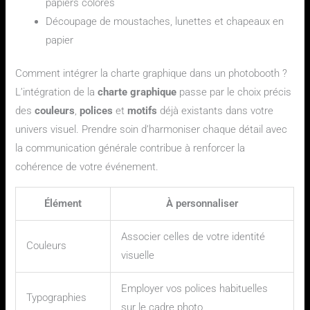
papiers colorés
Découpage de moustaches, lunettes et chapeaux en
papier
Comment intégrer la charte graphique dans un photobooth ?
L’intégration de la
charte graphique
passe par le choix précis
des
couleurs
,
polices
et
motifs
déjà existants dans votre
univers visuel. Prendre soin d’harmoniser chaque détail avec
la communication générale contribue à renforcer la
cohérence de votre événement.
Élément
À personnaliser
Associer celles de votre identité
Couleurs
visuelle
Employer vos polices habituelles
Typographies
sur le cadre photo