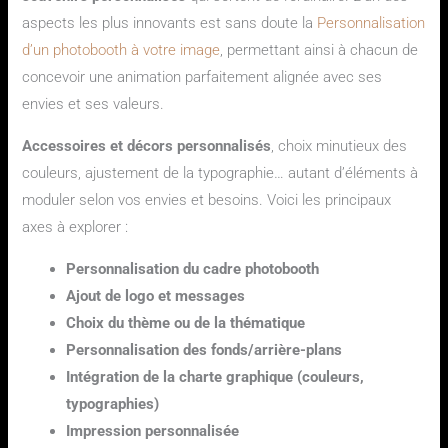
aspects les plus innovants est sans doute la
Personnalisation
d’un photobooth à votre image
, permettant ainsi à chacun de
concevoir une animation parfaitement alignée avec ses
envies et ses valeurs.
Accessoires et décors personnalisés
, choix minutieux des
couleurs, ajustement de la typographie… autant d’éléments à
moduler selon vos envies et besoins. Voici les principaux
axes à explorer :
Personnalisation du cadre photobooth
Ajout de logo et messages
Choix du thème ou de la thématique
Personnalisation des fonds/arrière-plans
Intégration de la charte graphique (couleurs,
typographies)
Impression personnalisée