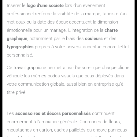
Insérer le
logo d’une société
lors d’un événement
professionnel renforce la visibilité de la marque, tandis qu’un
mot doux ou la date des époux accentuent la dimension
émotionnelle pour un mariage. L’intégration de la
charte
graphique
, notamment par le biais des
couleurs
et des
typographies
propres à votre univers, accentue encore l’effet
personnalisé.
Ce travail graphique permet ainsi d’assurer que chaque cliché
véhicule les mêmes codes visuels que ceux déployés dans
votre communication globale, aussi bien en entreprise qu’à
titre privé.
Créer un décor unique pour chaque occasion
Les
accessoires et décors personnalisés
contribuent
énormément à l’ambiance générale. Couronnes de fleurs,
moustaches en carton, cadres pailletés ou encore panneaux