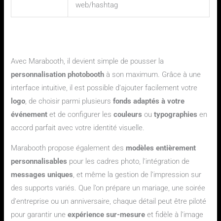
web/hashtag
Comment Marabooth révolutionne la personnalisation de
votre photobooth ?
Avec Marabooth, il devient simple de pousser la
personnalisation photobooth
à son maximum. Grâce à une
interface intuitive, il est possible d’ajouter facilement votre
logo
, de choisir parmi plusieurs
fonds adaptés à votre
événement
et de configurer les
couleurs
ou
typographies
en
accord parfait avec votre identité visuelle.
Marabooth propose également des
modèles entièrement
personnalisables
pour les cadres photo, l’intégration de
messages uniques
, et même la gestion de l’impression sur
des supports variés. Que l’on prépare un mariage, une soirée
d’entreprise ou un anniversaire, chaque détail peut être piloté
pour garantir une
expérience sur-mesure
et fidèle à l’image