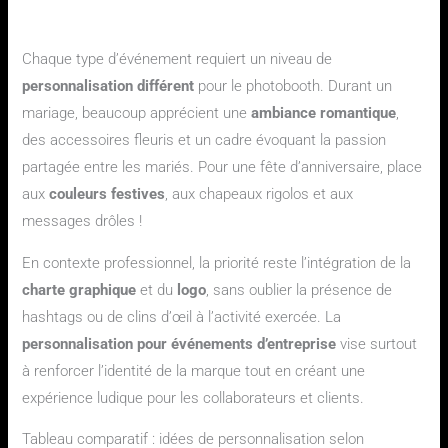
Personnalisation pour mariage, entreprise ou anniversaire :
quelles particularités ?
Chaque type d’événement requiert un niveau de
personnalisation différent
pour le photobooth. Durant un
mariage, beaucoup apprécient une
ambiance romantique
,
des accessoires fleuris et un cadre évoquant la passion
partagée entre les mariés. Pour une fête d’anniversaire, place
aux
couleurs festives
, aux chapeaux rigolos et aux
messages drôles !
En contexte professionnel, la priorité reste l’intégration de la
charte graphique
et du
logo
, sans oublier la présence de
hashtags ou de clins d’œil à l’activité exercée. La
personnalisation pour événements d’entreprise
vise surtout
à renforcer l’identité de la marque tout en créant une
expérience ludique pour les collaborateurs et clients.
Tableau comparatif : idées de personnalisation selon