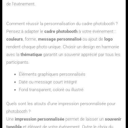
de l’événement.
Questions fréquentes sur la personnalisation de photobooth
Comment réussir la personnalisation du cadre photobooth ?
Pensez à adapter le
cadre photobooth
à votre événement :
couleurs
, forme,
message personnalisé
ou ajout de
logo
rendent chaque photo unique. Choisir un design en harmonie
avec la
thématique
garantit un souvenir apprécié par tous les
participants.
Éléments graphiques personnalisés
Date ou message court intégré
Fond transparent, coloré ou illustré
Quels sont les atouts d’une impression personnalisée pour
photobooth ?
Une
impression personnalisée
permet de laisser un
souvenir
tangible
et élégant de votre événement. Outre le choix du