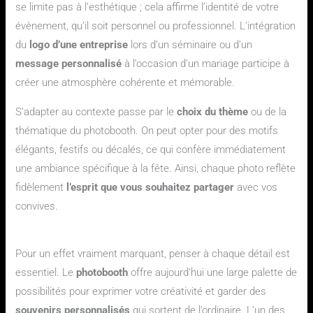
se limite pas à l’esthétique ; cela affirme l’identité de votre
évènement, qu’il soit personnel ou professionnel. L’intégration
du
logo d’une entreprise
lors d’un séminaire ou d’un
message personnalisé
à l’occasion d’un mariage participe à
créer une atmosphère cohérente et mémorable.
S’adapter au contexte passe par le
choix du thème
ou de la
thématique du photobooth. On peut opter pour des motifs
élégants, festifs ou décalés, ce qui confère immédiatement
une ambiance spécifique à la fête. Ainsi, chaque photo reflète
fidèlement
l’esprit que vous souhaitez partager
avec vos
convives.
Les options de personnalisation incontournables
Pour un effet vraiment marquant, penser à chaque détail est
essentiel. Le
photobooth
offre aujourd’hui une large palette de
possibilités pour exprimer votre créativité et garder des
souvenirs personnalisés
qui sortent de l’ordinaire. L’un des