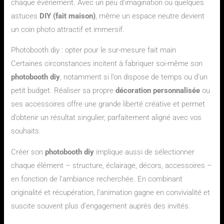
chaque événement. Avec un peu d’imagination ou quelques
astuces
DIY (fait maison)
, même un espace neutre devient
un coin photo attractif et immersif.
Photobooth diy : opter pour le sur-mesure fait main
Certaines circonstances incitent à fabriquer soi-même son
photobooth diy
, notamment si l’on dispose de temps ou d’un
petit budget. Réaliser sa propre
décoration personnalisée
ou
ses accessoires offre une grande liberté créative et permet
d’obtenir un résultat singulier, parfaitement aligné avec vos
souhaits.
Créer son
photobooth diy
implique aussi de sélectionner
chaque élément – structure, éclairage, décors, accessoires –
en fonction de l’ambiance recherchée. En combinant
originalité et récupération, l’animation gagne en convivialité et
suscite souvent plus d’engagement auprès des invités.