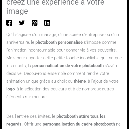
créez une expérience à votre
image
Qu’il s’agisse d’un mariage, d’une soirée d’entreprise ou d’un
anniversaire, le
photobooth personnalisé
s’impose comme
l’animation incontournable pour donner vie à vos souvenirs.
Mais pour apporter cette petite touche inoubliable qui marque
les esprits, la
personnalisation de votre photobooth
s’avère
décisive. Découvrons ensemble comment rendre votre
animation unique grâce au choix du
thème
, à l’ajout de votre
logo
, à la sélection des couleurs et à de nombreux autres
éléments sur-mesure.
Pourquoi la personnalisation du photobooth change tout ?
Dès l’entrée des invités, le
photobooth attire tous les
regards
. Offrir une
personnalisation du cadre photobooth
ne