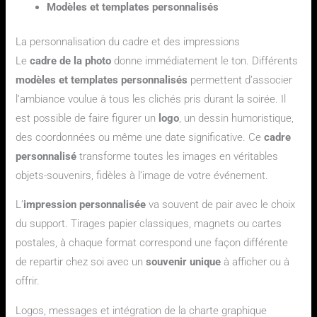
Modèles et templates personnalisés
La personnalisation du cadre et des impressions
Le
cadre de la photo
donne immédiatement le ton. Différents
modèles et templates personnalisés
permettent d’associer
l’ambiance voulue à tous les clichés pris durant la soirée. Il
est possible de faire figurer un
logo
, un dessin humoristique,
des coordonnées ou même une date significative. Ce
cadre
personnalisé
transforme toutes les images en véritables
objets-souvenirs, fidèles à l’image de votre événement.
L’
impression personnalisée
va souvent de pair avec le choix
du support. Tirages papier classiques, magnets ou cartes
postales, à chaque format correspond une façon différente
de repartir chez soi avec un
souvenir unique
à afficher ou à
offrir.
Logos, messages et intégration de la charte graphique