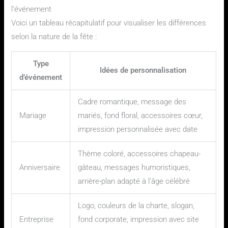
l’événement
Voici un tableau récapitulatif pour visualiser les différences
selon la nature de la fête :
Type
Idées de personnalisation
d’événement
Cadre romantique, message des
Mariage
mariés, fond floral, accessoires cœur,
impression personnalisée avec date
Thème coloré, accessoires chapeau-
Anniversaire
gâteau, messages humoristiques,
arrière-plan adapté à l’âge célébré
Logo, couleurs de la charte, slogan,
Entreprise
fond corporate, impression avec site