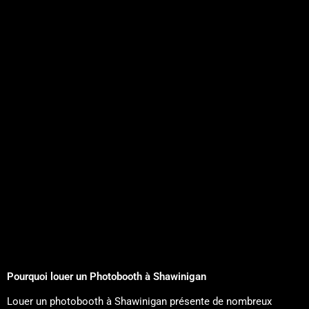
nous garderons des souvenirs inoubliables.Si vous 
cherchez une entreprise de photobooth 
professionnelle, amusante et qui se surpasse 
vraiment, ne cherchez pas plus loin : Marabooth est 
fait pour vous. Nous les recommandons 
chaudement ! 🎉📸
Pourquoi louer un Photobooth à Shawinigan
Louer un photobooth à Shawinigan présente de nombreux