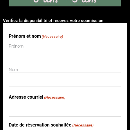
Vérifiez la disponibilité et recevez votre soumission
Prénom et nom
JJ
(Nécessaire)
barre
Prénom
oblique
MM
barre
Nom
oblique
AAAA
Adresse courriel
(Nécessaire)
Date de réservation souhaitée
(Nécessaire)