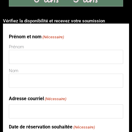
Vérifiez la disponibilité et recevez votre soumission
Prénom et nom
JJ
(Nécessaire)
barre
Prénom
oblique
MM
barre
Nom
oblique
AAAA
Adresse courriel
(Nécessaire)
Date de réservation souhaitée
(Nécessaire)