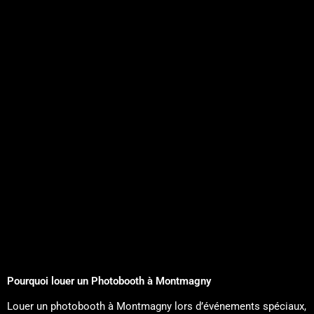
nous garderons des souvenirs inoubliables.Si vous 
cherchez une entreprise de photobooth 
professionnelle, amusante et qui se surpasse 
vraiment, ne cherchez pas plus loin : Marabooth est 
fait pour vous. Nous les recommandons 
chaudement ! 🎉📸
Pourquoi louer un Photobooth à Montmagny
Louer un photobooth à Montmagny lors d’événements spéciaux,