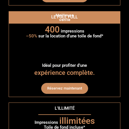
Meilleure
LE FULL FULL
vente
400
impressions
–50%
sur la location d’une toile de fond*
Idéal pour profiter d’une
expérience complète.
Réservez maintenant
L’ILLIMITÉ
illimitées
Impressions
Toile de fond incluse*