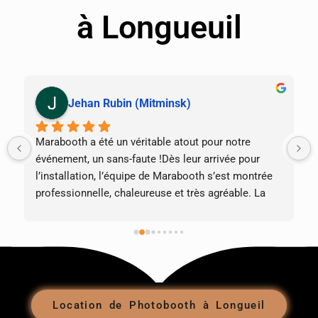
à Longueuil
Jehan Rubin (Mitminsk)
Marabooth a été un véritable atout pour notre 
événement, un sans-faute !Dès leur arrivée pour 
l’installation, l’équipe de Marabooth s’est montrée 
professionnelle, chaleureuse et très agréable. La 
cabine était tout simplement magnifique, les photos 
d’excellente qualité, les accessoires géniaux, et nos 
invités de tous âges ont fait la queue toute la 
soirée.Ce qui les a vraiment distingués, c’est leur 
gestion d’un imprévu : nous avons pris du retard, et 
ils ont gentiment prolongé notre temps pour que 
Location de Photobooth à Longueil
nous ne manquions rien. Cette flexibilité et cette 