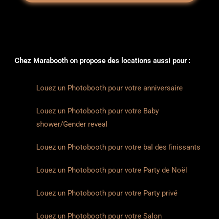
attention portée aux clients sont rares, et cela a fait 
toute la différence.Tout s’est déroulé à la 
perfection : l’installation, la qualité, l’énergie 
déployée et le service. Nos invités ont adoré et 
nous garderons des souvenirs inoubliables.Si vous 
Chez Marabooth on propose des locations aussi pour :
cherchez une entreprise de photobooth 
professionnelle, amusante et qui se surpasse 
Louez un Photobooth pour votre anniversaire
vraiment, ne cherchez pas plus loin : Marabooth est 
fait pour vous. Nous les recommandons 
Louez un Photobooth pour votre Baby
chaudement ! 🎉📸
shower/Gender reveal
Louez un Photobooth pour votre bal des finissants
Louez un Photobooth pour votre Party de Noël
Louez un Photobooth pour votre Party privé
Louez un Photobooth pour votre Salon